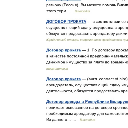
региону (Россия). Вы можете помочь Вики
этого терм …
Википедия
ДОГОВОР ПРОКАТА
— в соответствии со 
осуществляющий сдачу имущества в аренд
обязуется предоставить арендатору движ
Юридический словарь современного гражданского пр
Договор проката
— 1. По договору прока
в качестве постоянной предпринимательск
движимое имущество за плату во времен
терминология
Договор проката
— (англ. contract of hir
арендодатель, осуществляющий сдачу иму
деятельности, обязуется предоставить 
Договор аренды в Республике Беларус
понимает основанное на договоре срочно
необходимым арендатору для самостоятель
Из данного… …
Википедия