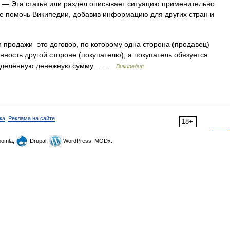
— Эта статья или раздел описывает ситуацию применительно
те помочь Википедии, добавив информацию для других стран и
 продажи это договор, по которому одна сторона (продавец)
енность другой стороне (покупателю), а покупатель обязуется
 определённую денежную сумму… …
Википедия
ка
,
Реклама на сайте
18+
omla,
Drupal,
WordPress, MODx.