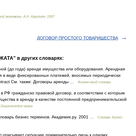
вой
экономики
.
А
.
Н
.
Азрилиян
.
1997
.
ДОГОВОР ПРОСТОГО ТОВАРИЩЕСТВА
КАТА" в других словарях:
ной (до года) аренде имущества или оборудования. Арендная
ся в виде фиксированных платежей, вносимых периодически
ontract См. также: Договоры аренды …
Финансовый словарь
e) в РФ гражданско правовой договор, в соответствии с которым
щества в аренду в качестве постоянной предпринимательской
…
Энциклопедия права
ловарь бизнес терминов. Академик.ру. 2001 …
Словарь бизнес-
л описывает ситуацию применительно лишь к одному