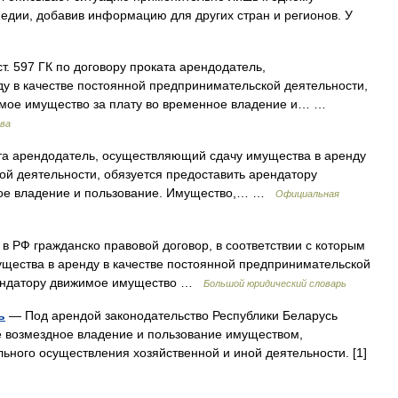
педии, добавив информацию для других стран и регионов. У
ст. 597 ГК по договору проката арендодатель,
у в качестве постоянной предпринимательской деятельности,
имое имущество за плату во временное владение и… …
ава
та арендодатель, осуществляющий сдачу имущества в аренду
ой деятельности, обязуется предоставить арендатору
ное владение и пользование. Имущество,… …
Официальная
e) в РФ гражданско правовой договор, в соответствии с которым
щества в аренду в качестве постоянной предпринимательской
арендатору движимое имущество …
Большой юридический словарь
ь
— Под арендой законодательство Республики Беларусь
е возмездное владение и пользование имуществом,
ного осуществления хозяйственной и иной деятельности. [1]