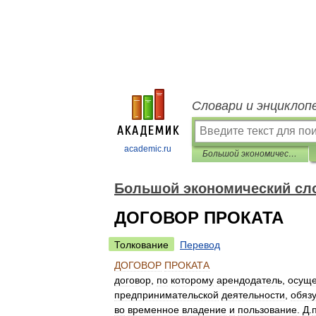
Словари и энциклоп
academic.ru
Большой экономический словарь
Большой экономический сл
ДОГОВОР ПРОКАТА
Толкование
Перевод
ДОГОВОР
ПРОКАТА
договор
,
по
которому
арендодатель
,
осущ
предпринимательской
деятельности
,
обяз
во
временное
владение
и
пользование
.
Д
.