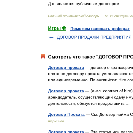
Д
.
п
.
является
публичным
договором
.
Большой
экономический
словарь
. —
М
.
:
Институт
но
Игры ⚽
Поможем написать реферат
ДОГОВОР ПРОДАЖИ ПРЕДПРИЯТИЯ
Смотреть что такое "ДОГОВОР ПРО
Договор проката
— договор о краткосроч
плата по договору проката устанавливает
или единовременно. По английски: Hire c
Договор проката
— (англ. contract of hir
арендодатель, осуществляющий сдачу иму
деятельности, обязуется предоставить 
Договор Проката
— См. Договор найма С
терминов
Договор проката
— Эта статья или разде