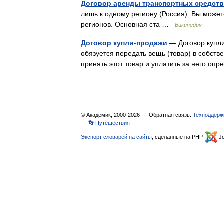
Договор аренды транспортных средств
лишь к одному региону (Россия). Вы може
регионов. Основная ста …
Википедия
Договор купли-продажи
— Договор купли
обязуется передать вещь (товар) в собств
принять этот товар и уплатить за него
© Академик, 2000-2026
Обратная связь:
Техподдерж
👣 Путешествия
Экспорт словарей на сайты
, сделанные на PHP,
Jo