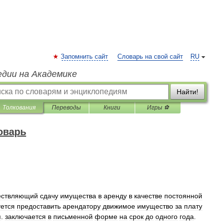
Запомнить сайт
Словарь на свой сайт
RU
едии на Академике
Найти!
Толкования
Переводы
Книги
Игры ⚽
оварь
ествляющий
сдачу
имущества
в
аренду
в
качестве
постоянной
уется
предоставить
арендатору
движимое
имущество
за
плату
п
.
заключается
в
письменной
форме
на
срок
до
одного
года
.